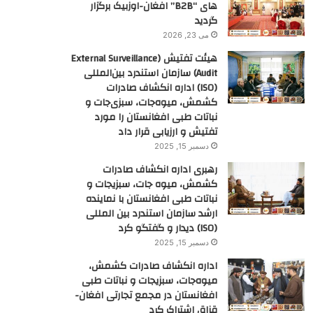
های “B2B” افغان-اوزبیک برگزار
گردید
می 23, 2026
هیئت تفتیش (External Surveillance
Audit) سازمان استندرد بین‌المللی
(ISO) اداره انکشاف صادرات
کشمش، میوه‌جات، سبزی‌جات و
نباتات طبی افغانستان را مورد
تفتیش و ارزیابی قرار داد
دسمبر 15, 2025
رهبری اداره انکشاف صادرات
کشمش، میوه جات، سبزیجات و
نباتات طبی افغانستان با نماینده
ارشد سازمان استندرد بین المللی
(ISO) دیدار و گفتگو کرد
دسمبر 15, 2025
اداره انکشاف صادرات کشمش،
میوه‌جات، سبزیجات و نباتات طبی
افغانستان در مجمع تجارتی افغان-
قزاق اشتراک کرد