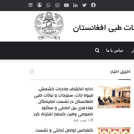
Sidebar
WhatsApp
Log
Instagram
YouTube
LinkedIn
Twitter
Facebook
In
جستجو
ر
تماس با ما
آخرین اخبار
اداره انکشاف صادرات کشمش،
میوه جات، سبزیجات و نباتات طبی
افغانستان در نشست نمایندگان
نهادهای بین المللی و سکتور
خصوصی ولایت کندهار اشتراک کرد
3 هفته ago
کنفرانس تواصل تجارتی و نشست