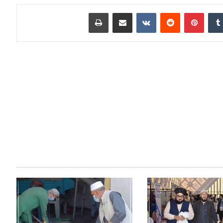
Print
Share via Email
VKontakte
Reddit
Pinterest
Tumblr
Linke