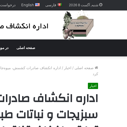
فارسی
English
درخواست ت
شنبه, آگست 8 2026
صفحه اصلی
در مور
صفحه اصلی
/
اخبار
/
اداره انکشاف صادرات کشمش، میوه‌جات،
کرد
اخبار
اداره انکشاف صادرا
سبزیجات و نباتات طب