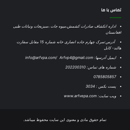
تماس با ما
اداره انکشاف صادرات کشمش،میوه جات ،سبزیجات ونباتات طبی
افغانستان
آدرس:سرک چهارم جاده انصاری خانه شماره 15 مقابل سفارت
هالند- کابل
ایمیل آدرسها: info@arfvpa.com/ Arfvp4@gmail.com
شماره های تماس: 202200310
0785805857
پست بکس : 3034
ویب سایت: www.arfvepa.com
تمام حقوق مادی و معنوی این سایت محفوظ میباشد.