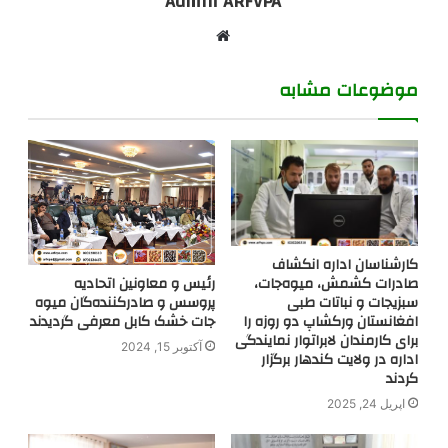
Admin ARFVPA
Website
موضوعات مشابه
کارشناسان اداره انکشاف
صادرات کشمش، میوه‌جات،
رئیس و معاونین اتحادیه
سبزیجات و نباتات طبی
پروسس و صادرکننده‌گان میوه
افغانستان ورکشاپ دو روزه را
جات خشک کابل معرفی گردیدند
برای کارمندان لابراتوار نمایندگی
آکتوبر 15, 2024
اداره در ولایت کندهار برگزار
کردند
اپریل 24, 2025