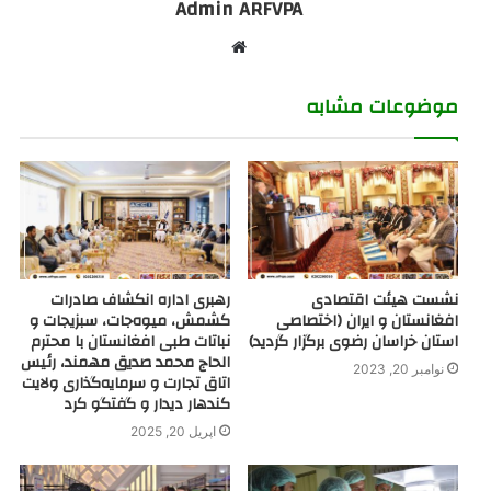
Admin ARFVPA
Website
موضوعات مشابه
نشست هیئت اقتصادی
رهبری اداره انکشاف صادرات
افغانستان و ایران (اختصاصی
کشمش، میوه‌جات، سبزیجات و
استان خراسان رضوی برگزار گردید)
نباتات طبی افغانستان با محترم
الحاج محمد صدیق مهمند، رئیس
نوامبر 20, 2023
اتاق تجارت و سرمایه‌گذاری ولایت
کندهار دیدار و گفتگو کرد
اپریل 20, 2025