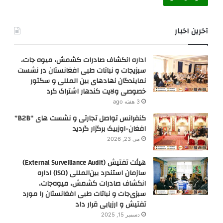
آخرین اخبار
اداره انکشاف صادرات کشمش، میوه جات،
سبزیجات و نباتات طبی افغانستان در نشست
نمایندگان نهادهای بین المللی و سکتور
خصوصی ولایت کندهار اشتراک کرد
3 هفته ago
کنفرانس تواصل تجارتی و نشست های “B2B”
افغان-اوزبیک برگزار گردید
می 23, 2026
هیئت تفتیش (External Surveillance Audit)
سازمان استندرد بین‌المللی (ISO) اداره
انکشاف صادرات کشمش، میوه‌جات،
سبزی‌جات و نباتات طبی افغانستان را مورد
تفتیش و ارزیابی قرار داد
دسمبر 15, 2025