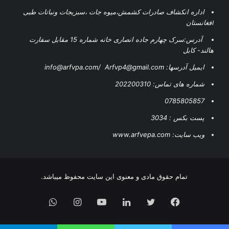
اداره انکشاف صادرات کشمش،میوه جات ،سبزیجات ونباتات طبی
افغانستان
آدرس:سرک چهارم جاده انصاری خانه شماره 15 مقابل سفارت
هالند- کابل
ایمیل آدرسها: info@arfvpa.com/ Arfvp4@gmail.com
شماره های تماس: 202200310
0785805857
پست بکس : 3034
ویب سایت: www.arfvepa.com
تمام حقوق مادی و معنوی این سایت محفوظ میباشد.
WhatsApp
Instagram
YouTube
LinkedIn
Twitter
Facebook