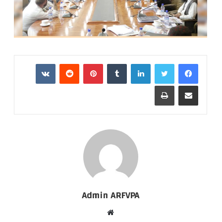
VKontakte
Reddit
Pinterest
Tumblr
LinkedIn
Print
Share via Email
Admin ARFVPA
Website