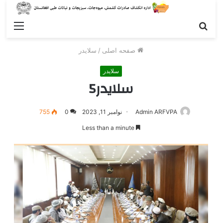
جستجو
enu
صفحه اصلی
/
سلایدر
سلایدر
سلایدر5
Admin ARFVPA
نوامبر 11, 2023
0
755
Less than a minute